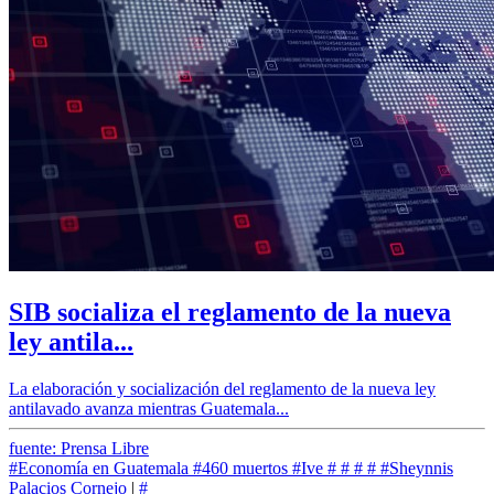
SIB socializa el reglamento de la nueva
ley antila...
La elaboración y socialización del reglamento de la nueva ley
antilavado avanza mientras Guatemala...
fuente: Prensa Libre
#Economía en Guatemala
#460 muertos
#Ive
#
#
#
#
#Sheynnis
Palacios Cornejo
|
#