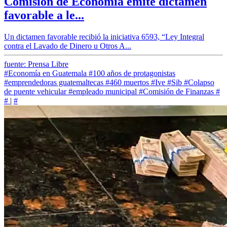
Comisión de Economía emite dictamen
favorable a le...
Un dictamen favorable recibió la iniciativa 6593, “Ley Integral
contra el Lavado de Dinero u Otros A...
fuente: Prensa Libre
#Economía en Guatemala
#100 años de protagonistas
#emprendedoras guatemaltecas
#460 muertos
#Ive
#Sib
#Colapso
de puente vehicular
#empleado municipal
#Comisión de Finanzas
#
#
|
#