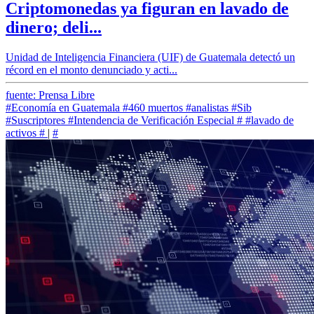
Criptomonedas ya figuran en lavado de
dinero; deli...
Unidad de Inteligencia Financiera (UIF) de Guatemala detectó un
récord en el monto denunciado y acti...
fuente: Prensa Libre
#Economía en Guatemala
#460 muertos
#analistas
#Sib
#Suscriptores
#Intendencia de Verificación Especial
#
#lavado de
activos
#
|
#