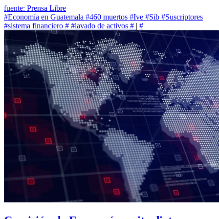
fuente: Prensa Libre
#Economía en Guatemala
#460 muertos
#Ive
#Sib
#Suscriptores
#sistema financiero
#
#lavado de activos
#
|
#