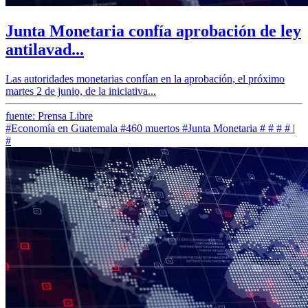
Junta Monetaria confía aprobación de ley
antilavad...
Las autoridades monetarias confían en la aprobación, el próximo
martes 2 de junio, de la iniciativa...
fuente: Prensa Libre
#Economía en Guatemala
#460 muertos
#Junta Monetaria
#
#
#
#
|
#