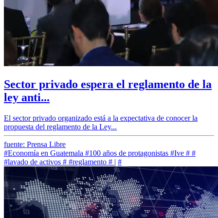
Sector privado espera el reglamento de la
ley anti...
El sector privado organizado está a la expectativa de conocer la
propuesta del reglamento de la Ley...
fuente: Prensa Libre
#Economía en Guatemala
#100 años de protagonistas
#Ive
#
#
#lavado de activos
#
#reglamento
#
|
#