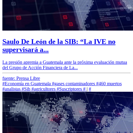
Saulo De León de la SIB: “La IVE no
supervisará a...
La presión apremia a Guatemala ante la próxima evaluación mutua
del Grupo de Acción Financiera de La...
fuente: Prensa Libre
#Economía en Guatemala
#gases contaminadores
#460 muertos
#analistas
#Sib
#agricultores
#Suscriptores
#
|
#