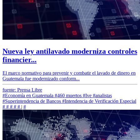
Nueva ley antilavado moderniza controles
financier...
El marco normativo para prevenir y combatir el lavado de dinero en
Guatemala fue modernizado conform...
fuente: Prensa Libre
#Economía en Guatemala
#460 muertos
#Ive
#analistas
#Superintendencia de Bancos
#Intendencia de Verificación Especial
#
#
#
#
#
|
#