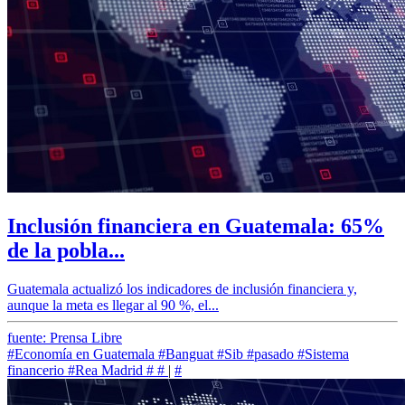
Inclusión financiera en Guatemala: 65%
de la pobla...
Guatemala actualizó los indicadores de inclusión financiera y,
aunque la meta es llegar al 90 %, el...
fuente: Prensa Libre
#Economía en Guatemala
#Banguat
#Sib
#pasado
#Sistema
financerio
#Rea Madrid
#
#
|
#