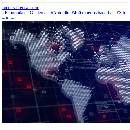
fuente: Prensa Libre
#Economía en Guatemala
#Autopilot
#460 muertos
#analistas
#Sib
#
#
|
#