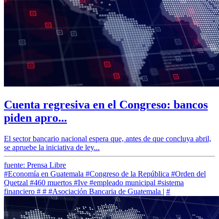
Cuenta regresiva en el Congreso: bancos
piden apro...
El sector bancario nacional espera que, antes de que concluya abril,
se apruebe la iniciativa de ley...
fuente: Prensa Libre
#Economía en Guatemala
#Congreso de la República
#Orden del
Quetzal
#460 muertos
#Ive
#empleado municipal
#sistema
financiero
#
#
#Asociación Bancaria de Guatemala
|
#