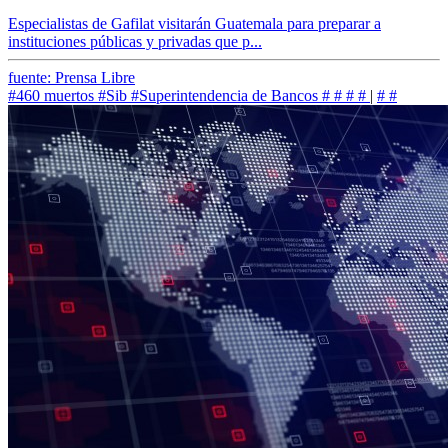
Especialistas de Gafilat visitarán Guatemala para preparar a
instituciones públicas y privadas que p...
fuente: Prensa Libre
#460 muertos
#Sib
#Superintendencia de Bancos
#
#
#
#
|
#
#