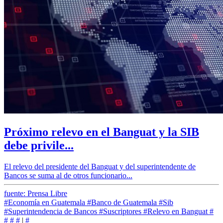
Próximo relevo en el Banguat y la SIB
debe privile...
El relevo del presidente del Banguat y del superintendente de
Bancos se suma al de otros funcionario...
fuente: Prensa Libre
#Economía en Guatemala
#Banco de Guatemala
#Sib
#Superintendencia de Bancos
#Suscriptores
#Relevo en Banguat
#
#
#
#
|
#