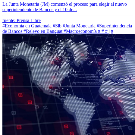
La Junta Monetaria (JM) comenzó el proceso para elegir al nuevo
superintendente de Bancos y el 10 de...
fuente: Prensa Libre
#Economía en Guatemala
#Sib
#Junta Monetaria
#Superintendencia
de Bancos
#Relevo en Banguat
#Macroeconomía
#
#
#
|
#