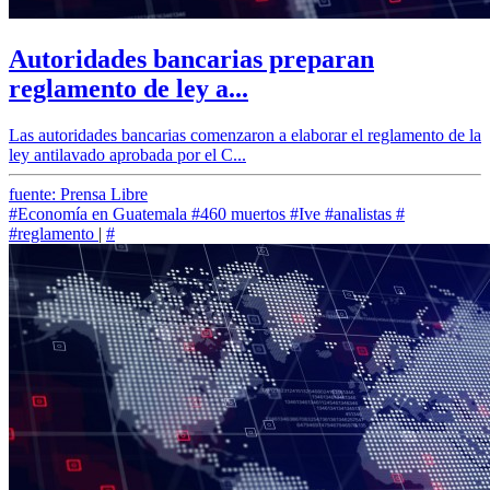
Autoridades bancarias preparan
reglamento de ley a...
Las autoridades bancarias comenzaron a elaborar el reglamento de la
ley antilavado aprobada por el C...
fuente: Prensa Libre
#Economía en Guatemala
#460 muertos
#Ive
#analistas
#
#reglamento
|
#