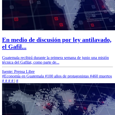
En medio de discusión por ley antilavado,
el Gafil...
Guatemala recibirá durante la primera semana de junio una misión
técnica del Gafilat, como parte de...
fuente: Prensa Libre
#Economía en Guatemala
#100 años de protagonistas
#460 muertos
#
#
#
#
|
#